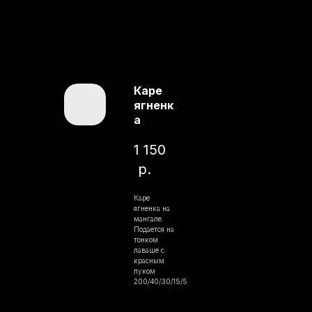
Каре
ягненк
а
1 150
р.
Каре
ягненка на
мангале.
Подается на
тонком
лаваше с
красным
луком
200/40/30/15/5